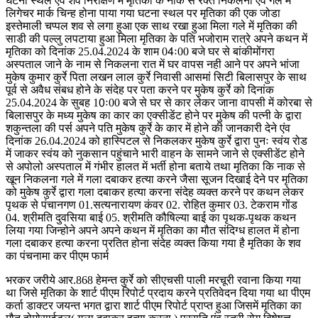
घटना स्थल एंव शव निरीक्षण में मृतिका के नाक से रक्त निकलना एंव गले में
लिगेचर मार्क चिन्ह होना पाया गया घटना स्थल पर मृतिका की एक जोडा
इस्तेमाली चप्पल शव से लगा हुआ एक साथ रखा हुआ मिला गले में मृतिका की
साडी की पल्लु लपटाया हुआ मिला मृतिका के पति भजोराम रात्रे अपने कथन में
मृतिका को दिनांक 25.04.2024 के शाम 04ः00 बजे घर से बांकीमोंगरा
अस्पताल जाने के नाम से निकलना रात में घर वापस नही आने पर अपने भांजा
मुकेष कुमार कुर्रे पिता लखन लाल कुर्रे निवासी आसमां सिटी बिलासपुर के साथ
पूर्व से अवैध संबध होने के संदेह पर पता करने पर मुकेष कुर्रे को दिनांक
25.04.2024 के सुबह 10ः00 बजे से घर से कार लेकर जाना वापसी में कोरबा से
बिलासपुर के मध्य मुकेष का कार का एक्सीडेंट होने पर मुकेष की पत्नी के द्वारा
शकुन्तला की पर्स अपने पति मुकेष कुर्रे के कार में होने की जानकारी देने एंव
दिनांक 26.04.2024 को हास्पिटल से निकलकर मुकेष कुर्रे द्वारा पुनः स्वंय रोड
में जाकर स्वंय को नुकसान पहुंचाने भारी वाहन के सामने जाने से एक्सीडेंट होने
से अपोलो अस्पताल में गंभीर हालत में भर्ती होना बताये तथा मृतिका कि नाक से
खून निकलना गले में गला दबाकर हत्या करने जैसा सूजन दिखाई देने पर मृतिका
को मुकेष कुर्रे द्वारा गला दबाकर हत्या करना संदेह व्यक्त करने पर कथन लेकर
पृथक से पंचानगण 01.सत्यनारायण कंवर 02. रोहित कुमार 03. टेकराम गोंड
04. श्रीमति दुवसिया बाई 05. श्रीमति कौषिल्या बाई का पृथक-पृथक कथन
लिया गया जिन्होने अपने अपने कथन में मृतिका का मौत संदिग्ध हालत में होना
गला दबाकर हत्या करना प्रतित होना संदेह व्यक्त किया गया है मृतिका के शव
का पंचनामा कर पीएम फार्म
भरकर जरीये आर.868 हेमन्त कुर्रे को सीएचसी पाली मरचूरी रवाना किया गया
था जिसे मृतिका के शार्ट पीएम रिपोर्ट प्रदाय करने प्रतिवेदन दिया गया था पीएम
कर्ता डाक्टर जयन्त भगत द्वारा शार्ट पीएम रिपोर्ट प्राप्त हुआ जिसमें मृतिका का