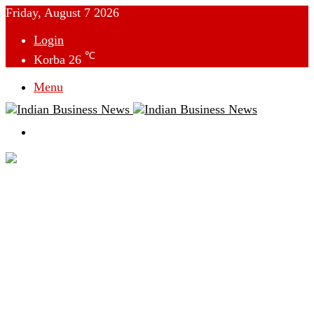
Friday, August 7 2026
Login
℃
Korba
26
Menu
Switch
skin
देश
विदेश
छत्तीसगढ़
क्राइम
राजनीति
टेक्नोलॉजी
लाइफस्टाइल
मनोरंजन
व्यापार