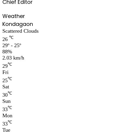
Chief Editor
Weather
Kondagaon
Scattered Clouds
℃
26
29º - 25º
88%
2.03 km/h
℃
29
Fri
℃
25
Sat
℃
30
Sun
℃
33
Mon
℃
33
Tue