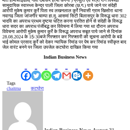
मौत होमोसाईडल( गला दबाकर हत्या करना ) प्रसुति एंव स्त्री रोग विषेषज्ञ
सामुदायिक स्वास्थ्य केन्द्र पाली जिला कोरबा (छ.ग.) पाये जाने पर संदेही
आरोपी मुकेष कुमार कुर्रे पिता स्व लखनलाल कुर्रे निवासी ग्राम खिसोरा थाना
नवागढ जिला जांजगीर चाम्पा हा.मु. आसमां सिटी बिलासपुर के विरूद्ध धारा 302
भादवि का अपराध प्रथम दृष्टया घटित करना प्रतित होने से संदेही के विरूद्ध
धारा सदर का अपराध पंजीबद्ध कर विवेचना में लिया गया था दौरान अपराध
विवेचना आरोपी मुकेष कुमार कुर्रे के विरूद्ध अपराध सबूत पाये जाने से दिनांक
28.08.2024 के 15ः30बजे गिरफ्तार कर गिरफ्तारी की सूचना आरोपी के बडे
भाई कोमल प्रसाद कुर्रे को देकर न्यायिक रिमांड पर पेष कर रिमांड स्वीकृत बाद
जेल वारंट बनने पर जिला उपजेल कटघोरा दाखिल किया गया
Indian Business News
Tags
chaitma
कटघोरा
Send
an
email
Indian Business News
August 31,