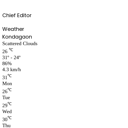
Chief Editor
Weather
Kondagaon
Scattered Clouds
℃
26
31º - 24º
86%
4.3 km/h
℃
31
Mon
℃
26
Tue
℃
29
Wed
℃
30
Thu