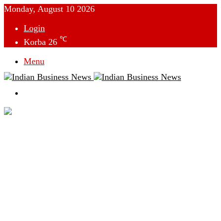
Monday, August 10 2026
Login
℃
Korba
26
Menu
Switch
skin
देश
विदेश
छत्तीसगढ़
क्राइम
राजनीति
टेक्नोलॉजी
लाइफस्टाइल
मनोरंजन
व्यापार