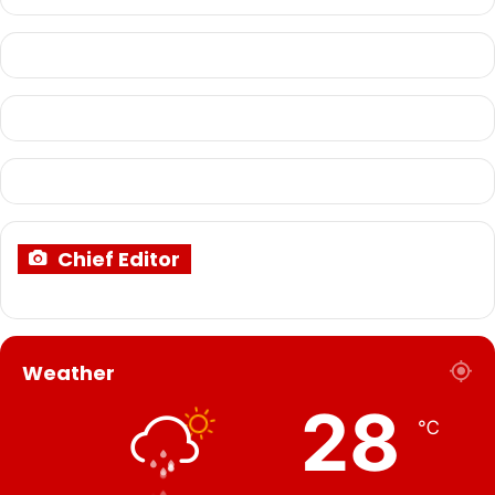
Chief Editor
Weather
28
℃