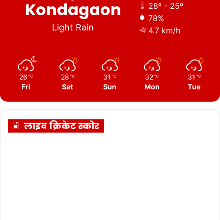
Kondagaon
28º - 25º
78%
Light Rain
4.7 km/h
26
28
31
32
31
℃
℃
℃
℃
℃
Fri
Sat
Sun
Mon
Tue
लाइव क्रिकेट स्कोर