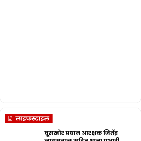
लाइफस्टाइल
घूसखोर प्रधान आरक्षक जितेंद्र
जायसवाल सहित थाना प्रभारी