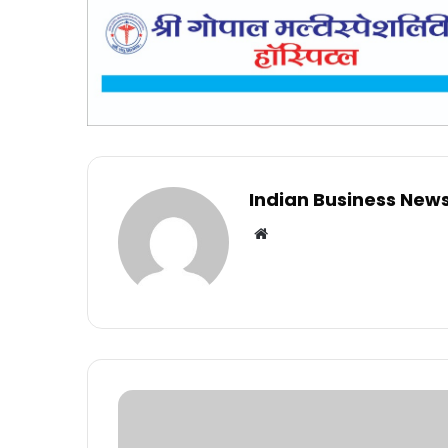
Indian Business New
Website