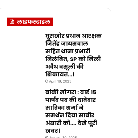
लाइफस्टाइल
घूसखोर प्रधान आरक्षक
जितेंद्र जायसवाल
सहित थाना प्रभारी
निलंबित, SP को मिली
अवैध वसूली की
शिकायत…।
April 16, 2025
बांकी मोगरा : वार्ड 15
पार्षद पद की दावेदार
सारिका शर्मा ने
समर्थन दिया साबीर
अंसारी को…. देखे पूरी
खबर।
January 30, 2025