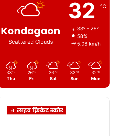
32
℃
Kondagaon
33º - 26º
58%
Scattered Clouds
5.08 km/h
33
26
26
32
32
℃
℃
℃
℃
℃
Thu
Fri
Sat
Sun
Mon
लाइव क्रिकेट स्कोर