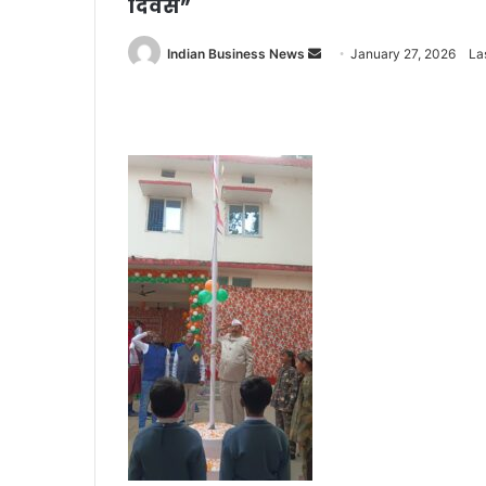
दिवस”
Send
Indian Business News
January 27, 2026
La
an
email