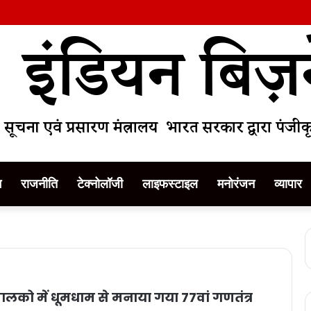
म
राजनीति
टेक्नोलॉजी
लाइफस्टाइल
मनोरंजन
व्यापार
लको में धूमधाम से मनाया गया 77वां गणतंत्र