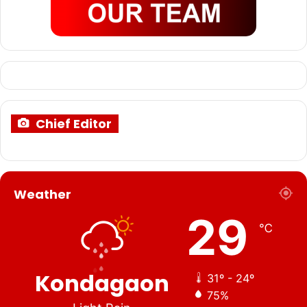
Chief Editor
Weather
29
℃
Kondagaon
31º - 24º
75%