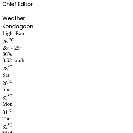
Chief Editor
Weather
Kondagaon
Light Rain
℃
26
28º - 25º
86%
3.02 km/h
℃
28
Sat
℃
28
Sun
℃
32
Mon
℃
31
Tue
℃
32