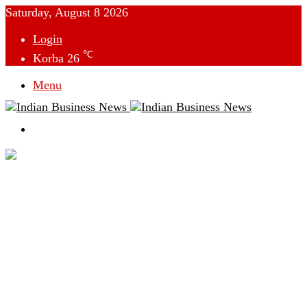
Saturday, August 8 2026
Login
℃
Korba
26
Menu
Switch
skin
देश
विदेश
छत्तीसगढ़
क्राइम
राजनीति
टेक्नोलॉजी
लाइफस्टाइल
मनोरंजन
व्यापार