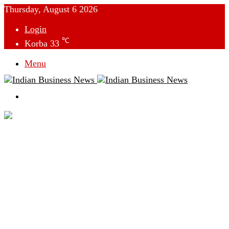
Thursday, August 6 2026
Login
℃
Korba
33
Menu
Switch
skin
देश
विदेश
छत्तीसगढ़
क्राइम
राजनीति
टेक्नोलॉजी
लाइफस्टाइल
मनोरंजन
व्यापार