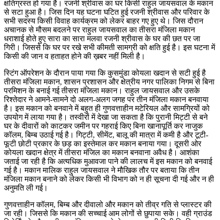
क्षतिग्रस्त हो गया है। रजनी श्रीवास का घर किसी राहुल जायसवाल के मकान
से सटा हुआ है। जिस दिन यह घटना घटित हुई रजनी श्रीवास और परिवार के
सभी सदस्य किसी विवाह कार्यक्रम को लेकर बाहर गए हुए थे। जिस दौरान
अचानक से मौसम बदलने पर राहुल जायसवाल का तीसरा मंजिला मकान
धराशाई होते हुए सारा का सारा मलवा रजनी श्रीवास के घर की छत पर जा
गिरी। जिससे कि घर पर रखे सभी कीमती सामग्री को क्षति हुई है। इस घटना में
किसी की जान व हताहत होने की ख़बर नहीं मिली है।
स्टिंग ऑपरेशन के दौरान पाया गया कि कुसमुंडा कोयला खदान से सटी हुई है
तीसरा मंजिला मकान, शासन प्रशासन और क्षेत्रीय नगर पालिका निगम से बिना
परमिशन के बनाई गई तीसरा मंजिला मकान। राहुल जायसवाल और उसके
रिश्तेदार ने आमने-सामने दो अलग-अलग जगह पर तीन मंजिला मकान बनवाया
है। इस मकान को बनवाने में बहुत ही गुणवत्ताहीन मटेरियल और सामग्रियों को
उपयोग में लाया गया है। तस्वीरों में देखा जा सकता है कि पुरानी मिट्टी से बने
घर के दीवारों को काटकर जमीन पर गहराई किए बिना खानापूर्ति कर नाजुक
कॉलम, बिम्ब उठाई गई है। गिट्टी, सीमेंट, बालू की मात्रा में कमी है और टूटी-
फूटी छोटी प्रकार के छड़ का इस्तेमाल कर मकान बनाया गया। दूसरी ओर
कोयला खदान क्षेत्र में तीसरा मंजिल का मकान बनवाना अवैध है। आशंका
जताई जा रही है कि अत्यधिक मुआवजा पाने की लालच में इस मकान को बनवाई
गई है। मकान मालिक राहुल जायसवाल ने मौखिक तौर पर बताया कि तीन
मंजिला मकान बनाने को लेकर किसी भी विभाग को न ही सूचना दी गई और न ही
अनुमति ली गई।
गुणवत्ताहीन कॉलम, बिम्ब और दीवालो और मकान को तीव्र गति से प्लास्टर की
जा रही। जिससे कि मकान की सच्चाई आम लोगों से छुपाया सके। वही ग्राउंड