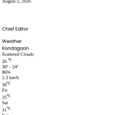
August 5, 2026
Chief Editor
Weather
Kondagaon
Scattered Clouds
℃
26
30º - 24º
86%
2.3 km/h
℃
30
Fri
℃
25
Sat
℃
31