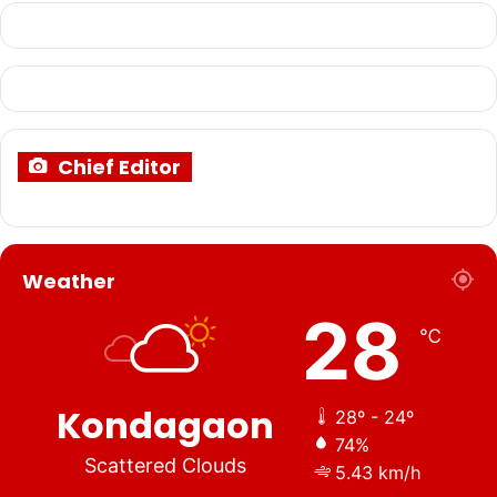
Chief Editor
Weather
28
℃
Kondagaon
28º - 24º
74%
Scattered Clouds
5.43 km/h