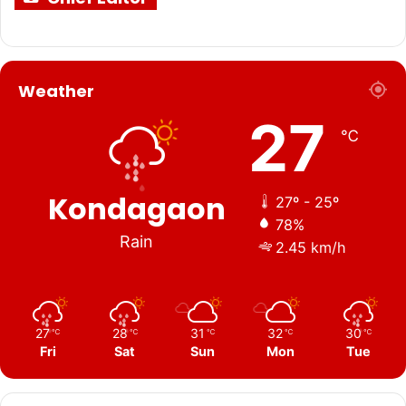
Weather
27
℃
Kondagaon
27º - 25º
78%
Rain
2.45 km/h
27
28
31
32
30
℃
℃
℃
℃
℃
Fri
Sat
Sun
Mon
Tue