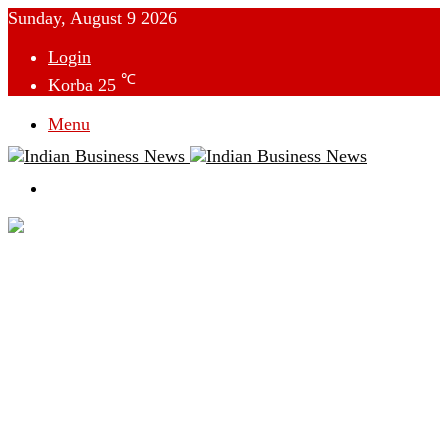
Sunday, August 9 2026
Login
℃
Korba
25
Menu
Switch
skin
देश
विदेश
छत्तीसगढ़
क्राइम
राजनीति
टेक्नोलॉजी
लाइफस्टाइल
मनोरंजन
व्यापार