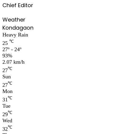
Chief Editor
Weather
Kondagaon
Heavy Rain
℃
25
27º - 24º
93%
2.07 km/h
℃
27
Sun
℃
27
Mon
℃
31
Tue
℃
29
Wed
℃
32