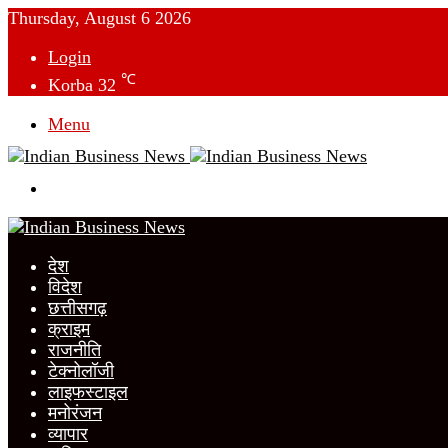
Thursday, August 6 2026
Login
℃
Korba
32
Menu
Switch
skin
देश
विदेश
छत्तीसगढ़
क्राइम
राजनीति
टेक्नोलॉजी
लाइफस्टाइल
मनोरंजन
व्यापार