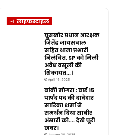
लाइफस्टाइल
घूसखोर प्रधान आरक्षक
जितेंद्र जायसवाल
सहित थाना प्रभारी
निलंबित, SP को मिली
अवैध वसूली की
शिकायत…।
April 16, 2025
बांकी मोगरा : वार्ड 15
पार्षद पद की दावेदार
सारिका शर्मा ने
समर्थन दिया साबीर
अंसारी को…. देखे पूरी
खबर।
January 30, 2025