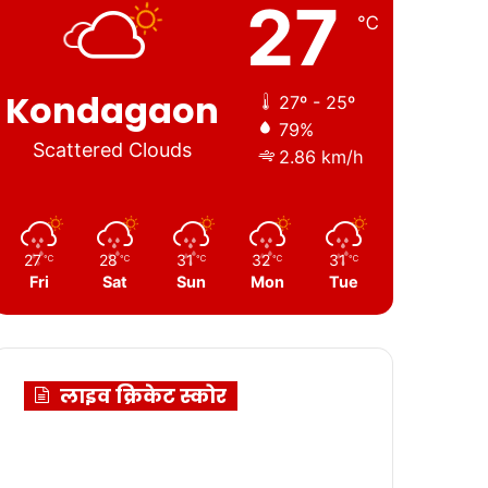
27
℃
Kondagaon
27º - 25º
79%
Scattered Clouds
2.86 km/h
27
28
31
32
31
℃
℃
℃
℃
℃
Fri
Sat
Sun
Mon
Tue
लाइव क्रिकेट स्कोर