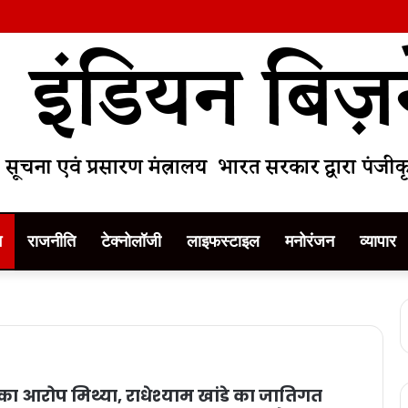
म
राजनीति
टेक्नोलॉजी
लाइफस्टाइल
मनोरंजन
व्यापार
का आरोप मिथ्या, राधेश्याम खांडे का जातिगत