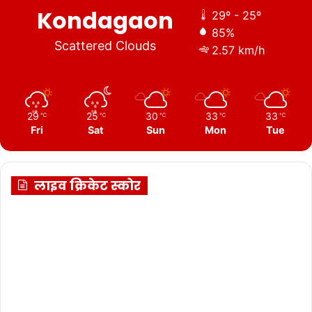
Kondagaon
29º - 25º
85%
Scattered Clouds
2.57 km/h
29
25
30
33
33
℃
℃
℃
℃
℃
Fri
Sat
Sun
Mon
Tue
लाइव क्रिकेट स्कोर