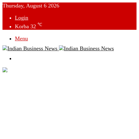
Thursday, August 6 2026
Login
℃
Korba
32
Menu
Switch
skin
देश
विदेश
छत्तीसगढ़
क्राइम
राजनीति
टेक्नोलॉजी
लाइफस्टाइल
मनोरंजन
व्यापार