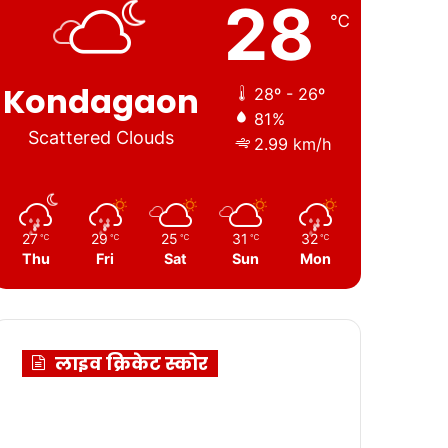
28
℃
Kondagaon
28º - 26º
81%
Scattered Clouds
2.99 km/h
27
29
25
31
32
℃
℃
℃
℃
℃
Thu
Fri
Sat
Sun
Mon
लाइव क्रिकेट स्कोर