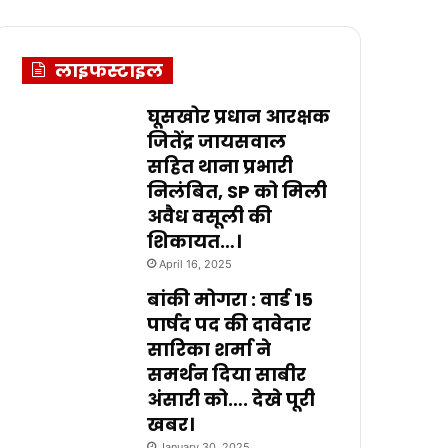
लाइफस्टाइल
घूसखोर प्रधान आरक्षक
जितेंद्र जायसवाल
सहित थाना प्रभारी
निलंबित, SP को मिली
अवैध वसूली की
शिकायत…।
April 16, 2025
बांकी मोगरा : वार्ड 15
पार्षद पद की दावेदार
सारिका शर्मा ने
समर्थन दिया साबीर
अंसारी को…. देखे पूरी
खबर।
January 30, 2025