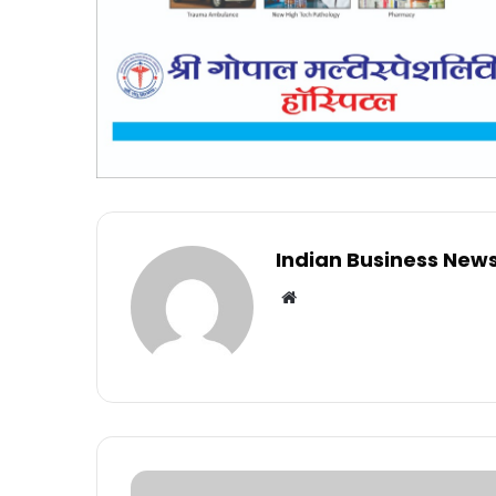
Indian Business New
Website