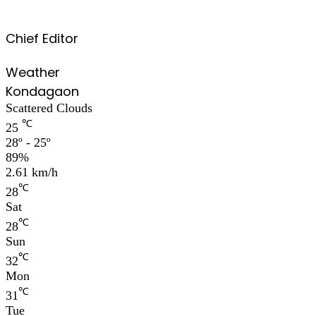
Chief Editor
Weather
Kondagaon
Scattered Clouds
℃
25
28º - 25º
89%
2.61 km/h
℃
28
Sat
℃
28
Sun
℃
32
Mon
℃
31
Tue