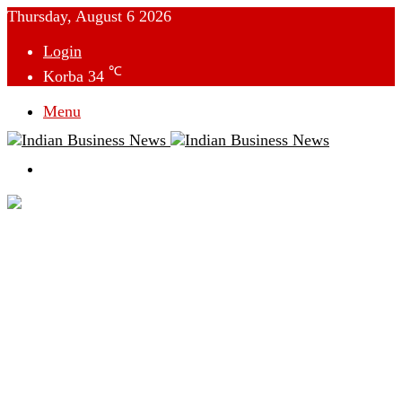
Thursday, August 6 2026
Login
℃
Korba
34
Menu
Switch
skin
देश
विदेश
छत्तीसगढ़
क्राइम
राजनीति
टेक्नोलॉजी
लाइफस्टाइल
मनोरंजन
व्यापार