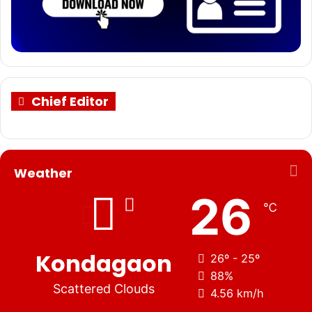
Chief Editor
Weather
26
℃
Kondagaon
26º - 25º
88%
Scattered Clouds
4.56 km/h