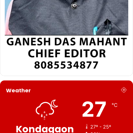
Weather
27
℃
Kondagaon
27º - 25º