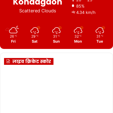
Kondagaon
85%
Scattered Clouds
4.34 km/h
26
29
31
32
31
℃
℃
℃
℃
℃
Fri
Sat
Sun
Mon
Tue
लाइव क्रिकेट स्कोर