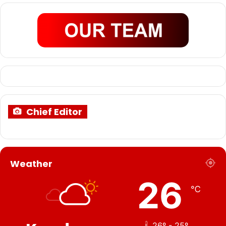
Chief Editor
Weather
26
℃
26º - 25º