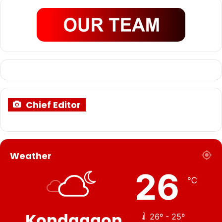
Chief Editor
Weather
26
℃
Kondagaon
26º - 25º