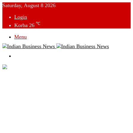
Saturday, August 8 2026
Login
℃
Korba
26
Menu
Switch
skin
देश
विदेश
छत्तीसगढ़
क्राइम
राजनीति
टेक्नोलॉजी
लाइफस्टाइल
मनोरंजन
व्यापार