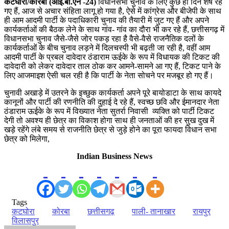
कटघोरा/कोरबा (आई.बी.एन -24)
विधानसभा चुनाव के लिए कुछ ही दिन शेष रह
गए हैं, आज से अचार संहिता लागू हो गया है, ऐसे में कांग्रेस और बीजेपी के साथ
ही आम आदमी पार्टी के पदाधिकारी चुनाव की तैयारी में जुट गए हैं और अपने
कार्यकर्ताओं की बैठक लेने के साथ गांव- गांव का दौरा भी कर रहे हैं, छत्तीसगढ़ में
विधानसभा चुनाव जैसे-जैसे जोर पकड़ रहा है वैसे-वैसे राजनैतिक दलों के
कार्यकर्ताओं के बीच चुनाव लड़ने में दिलचस्पी भी बढ़ती जा रही है, वहीं आम
आदमी पार्टी के प्रबल दावेदार ठंडाराम ऊईके के रूप में विधायक की टिकट की
दावेदारी को लेकर दावेदार ताल ठोक कर आमने-सामने आ गए हैं, टिकट पाने के
लिए आजमाइश ऐसी चल रही है कि पार्टी के नेता सोचने पर मजबूर हो गए हैं।
चुनावी अखाड़े में उतरने के इच्छुक कार्यकर्ता अपने पूरे बायोडाटा के साथ कायदे
कानूनों और पार्टी की रणनीति की दुहाई दे रहे हैं, स्वच्छ छवि और ईमानदार नेता
ठंडाराम ऊईके के रूप में विख्यात नेता सुतर्रा निवासी व्यक्ति को पार्टी टिकट
देगी तो अवश्य ही छेत्र का विकाश होगा साथ ही जनताओं की हर सुख दुख में
खड़े रहेंगे लंबे समय से राजनीति छेत्र से जुड़े होने का पूरा फायदा विधान सभा
छेत्र को मिलेगा,
Indian Business News
Tags
कटघोरा
कोरबा
छत्तीसगढ़
पाली- तानाखार
रायपुर
विलासपुर