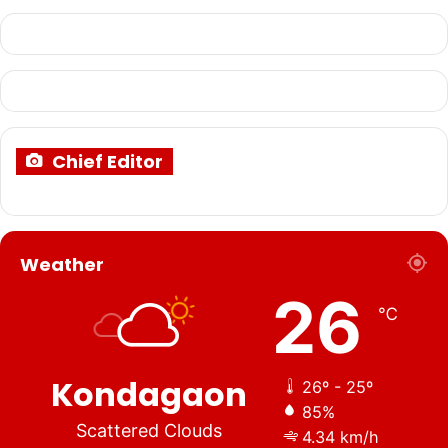
Chief Editor
Weather
26
℃
Kondagaon
26º - 25º
85%
Scattered Clouds
4.34 km/h