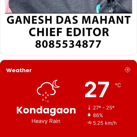
Weather
27
℃
Kondagaon
27º - 25º
86%
Heavy Rain
5.25 km/h