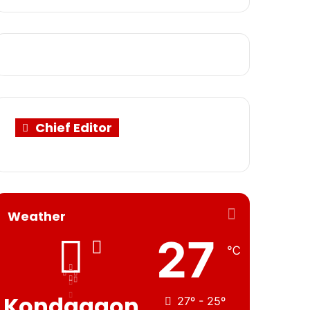
Chief Editor
Weather
27
℃
Kondagaon
27º - 25º