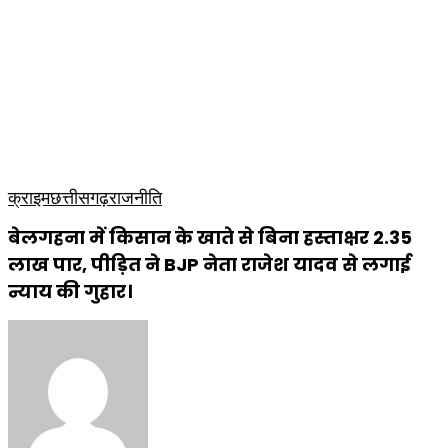
राजनीति
टेक्नोलॉजी
लाइफस्टाइल
मनोरंजन
व्यापार
कृषि
धार्मिक
साप्ताहिक पत्रिका
क्राइम
छत्तीसगढ़
राजनीति
बेलगहना में किसान के खाते से बिना हस्ताक्षर ₹2.35
लाख पार, पीड़ित ने BJP नेता राजेश यादव से लगाई
न्याय की गुहार।
Send
an
email