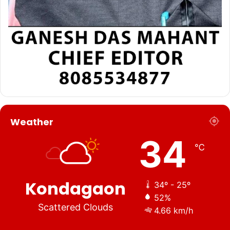
Weather
34
℃
Kondagaon
34º - 25º
52%
Scattered Clouds
4.66 km/h