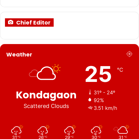
Chief Editor
Weather
25
℃
Kondagaon
31º - 24º
92%
Scattered Clouds
3.51 km/h
31
26
29
30
31
℃
℃
℃
℃
℃