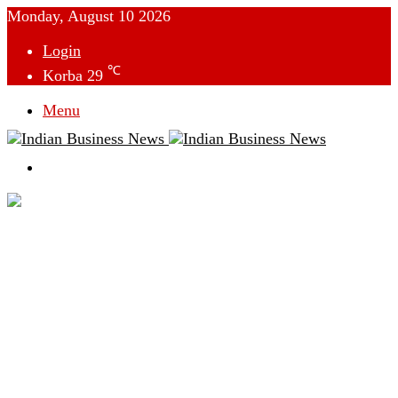
Monday, August 10 2026
Login
℃
Korba
29
Menu
Switch
skin
देश
विदेश
छत्तीसगढ़
क्राइम
राजनीति
टेक्नोलॉजी
लाइफस्टाइल
मनोरंजन
व्यापार