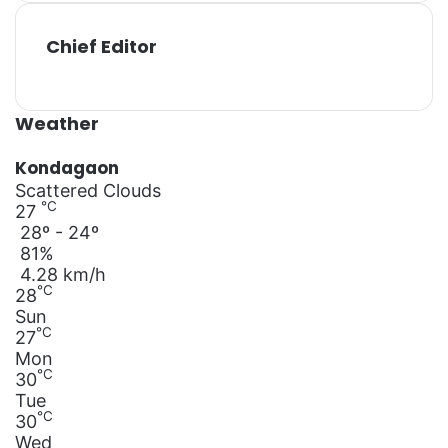
Chief Editor
Weather
Kondagaon
Scattered Clouds
℃
27
28º - 24º
81%
4.28 km/h
℃
28
Sun
℃
27
Mon
℃
30
Tue
℃
30
Wed