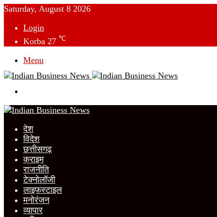
Saturday, August 8 2026
Login
℃
Korba
27
Menu
Switch
skin
देश
विदेश
छत्तीसगढ़
क्राइम
राजनीति
टेक्नोलॉजी
लाइफस्टाइल
मनोरंजन
व्यापार