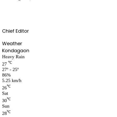
Chief Editor
Weather
Kondagaon
Heavy Rain
℃
27
27º - 25º
86%
5.25 km/h
℃
26
Sat
℃
30
Sun
℃
28