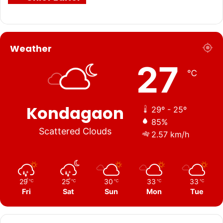
Weather
27
℃
Kondagaon
29º - 25º
85%
Scattered Clouds
2.57 km/h
29
25
30
33
33
℃
℃
℃
℃
℃
Fri
Sat
Sun
Mon
Tue