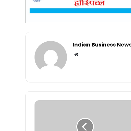
Indian Business New
Website