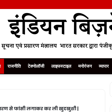
म
राजनीति
टेक्नोलॉजी
लाइफस्टाइल
मनोरंजन
व्यापार
कारण से फांसी लगाकर कर ली खुदखुशी |