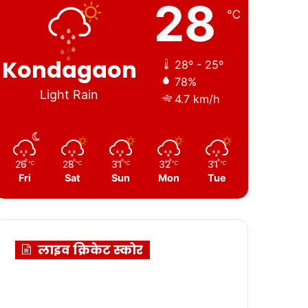
28
℃
Kondagaon
28º - 25º
78%
Light Rain
4.7 km/h
26
28
31
32
31
℃
℃
℃
℃
℃
Fri
Sat
Sun
Mon
Tue
लाइव क्रिकेट स्कोर