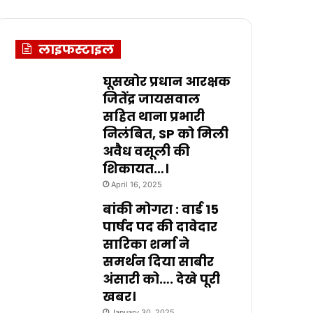
लाइफस्टाइल
घूसखोर प्रधान आरक्षक
जितेंद्र जायसवाल
सहित थाना प्रभारी
निलंबित, SP को मिली
अवैध वसूली की
शिकायत…।
April 16, 2025
बांकी मोगरा : वार्ड 15
पार्षद पद की दावेदार
सारिका शर्मा ने
समर्थन दिया साबीर
अंसारी को…. देखे पूरी
खबर।
January 30, 2025