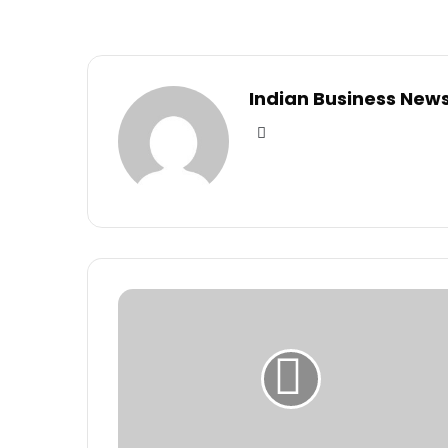
Indian Business New
Website