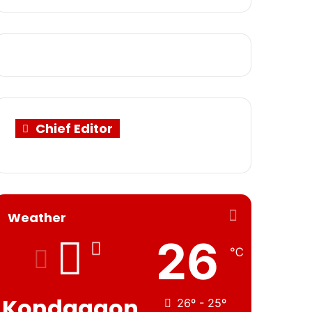
Chief Editor
Weather
26
℃
Kondagaon
26º - 25º