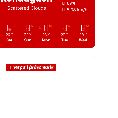
89%
Scattered Clouds
5.08 km/h
26
30
28
29
30
℃
℃
℃
℃
℃
Sat
Sun
Mon
Tue
Wed
लाइव क्रिकेट स्कोर