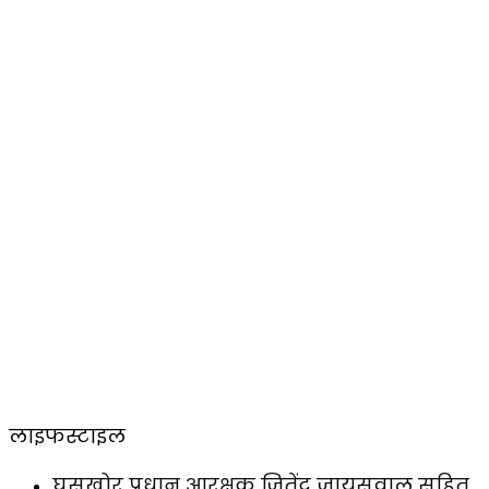
लाइफस्टाइल
घूसखोर प्रधान आरक्षक जितेंद्र जायसवाल सहित