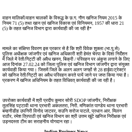
वाहन मालिकों/वाहन चालकों के विरूद्ध के छ.ग. गौण खनिज नियम 2015 के
नियम 71 (5) तथा खान एवं खनिज विकास एवं विनियमन, 1957 की धारा 21
(5) के तहत खनिज विभाग द्वारा कार्यवाही की जा रही है*
मामले का संक्षिप्त विवरण इस प्रकार से है कि श्री विवेक शुक्ला (भा.पु.से)
पुलिस अधीक्षक जांजगीर एवं खनिज अधिकारी श्री हेमंत चेरपा के दिशा निर्देशन
में जिले में रेती/गिट्टी की अवैध खनन, बिक्री / परिवहन पर अंकुस लगाने के लिए
आज दिनांक 27.02.24 को जिला पुलिस एवं खनिज विभाग जांजगीर द्वारा संयुक्त
कार्यवाही किया गया। जिसमें जिले के अलग अलग जगहों से 28 हाईवा/ट्रेक्टर
को खनिज रेती/गिट्टी का अवैध परिवहन करते पायें जाने पर जप्त किया गया है।
प्रकरण में खनिज अधिनियम के तहत विधिवत् कार्यवाही की जा रही है।
उपरोक्त कार्यवाही में श्री प्रदीप कुमार सोरी SDOP जांजगीर, निरीक्षक
तुलसिंह पट्टावी थाना प्रभारी अकलतरा, निरी. मणिकांत पाण्डेय थाना प्रभारी
बम्हनीडीह उपनिरी विनोद जाटवर, सउनि सरोज पाटले, प्रधान आर. मिलन
राठौर, रमेश त्रिपाठी एवं खनिज विभाग का श्री उत्तम खुंटे खनिज निरीक्षक एवं
उड़नदस्ता टीम का सराहनीय योगदान रहा।
Indian Business News