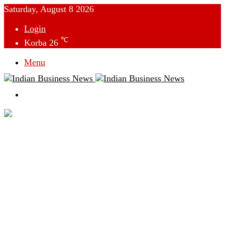
Saturday, August 8 2026
Login
℃
Korba
26
Menu
Switch
skin
देश
विदेश
छत्तीसगढ़
क्राइम
राजनीति
टेक्नोलॉजी
लाइफस्टाइल
मनोरंजन
व्यापार