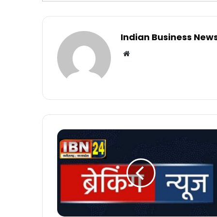
Indian Business New
Website