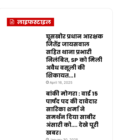
लाइफस्टाइल
घूसखोर प्रधान आरक्षक
जितेंद्र जायसवाल
सहित थाना प्रभारी
निलंबित, SP को मिली
अवैध वसूली की
शिकायत…।
April 16, 2025
बांकी मोगरा : वार्ड 15
पार्षद पद की दावेदार
सारिका शर्मा ने
समर्थन दिया साबीर
अंसारी को…. देखे पूरी
खबर।
January 30, 2025