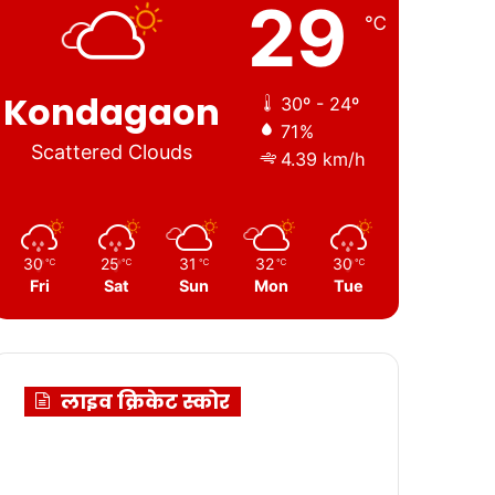
29
℃
Kondagaon
30º - 24º
71%
Scattered Clouds
4.39 km/h
30
25
31
32
30
℃
℃
℃
℃
℃
Fri
Sat
Sun
Mon
Tue
लाइव क्रिकेट स्कोर