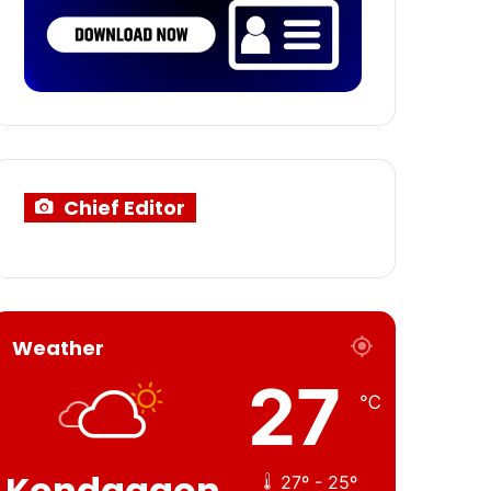
Chief Editor
Weather
27
℃
Kondagaon
27º - 25º