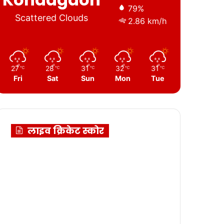
79%
Scattered Clouds
2.86 km/h
27
28
31
32
31
℃
℃
℃
℃
℃
Fri
Sat
Sun
Mon
Tue
लाइव क्रिकेट स्कोर