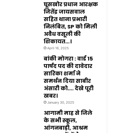
घूसखोर प्रधान आरक्षक
जितेंद्र जायसवाल
सहित थाना प्रभारी
निलंबित, SP को मिली
अवैध वसूली की
शिकायत…।
April 16, 2025
बांकी मोगरा : वार्ड 15
पार्षद पद की दावेदार
सारिका शर्मा ने
समर्थन दिया साबीर
अंसारी को…. देखे पूरी
खबर।
January 30, 2025
आगामी माह से जिले
के सभी स्कूल,
आंगनबाड़ी, आश्रम