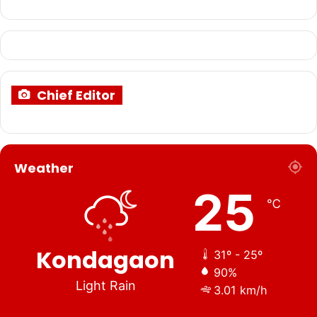
Chief Editor
Weather
25
℃
Kondagaon
31º - 25º
90%
Light Rain
3.01 km/h