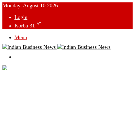
Monday, August 10 2026
Login
℃
Korba
31
Menu
Switch
skin
देश
विदेश
छत्तीसगढ़
क्राइम
राजनीति
टेक्नोलॉजी
लाइफस्टाइल
मनोरंजन
व्यापार