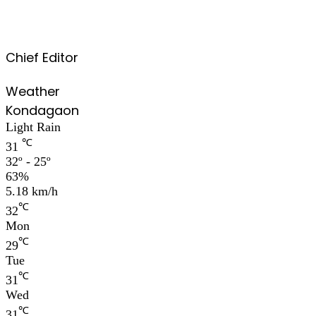
Chief Editor
Weather
Kondagaon
Light Rain
℃
31
32º - 25º
63%
5.18 km/h
℃
32
Mon
℃
29
Tue
℃
31
Wed
℃
31