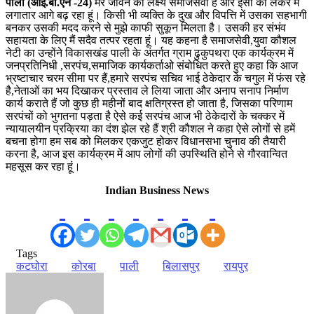
पाली (आई.बी.एन -24)
मेरे जीवन का लक्ष्य समाजसेवा है और इसी को लेकर में
लगातार आगे बढ़ रहा हूं। किसी भी व्यक्ति के दुख और विपत्ति में उसका सहभागी
बनकर उसकी मदद करने से मुझे काफी सुकून मिलता है। उसकी हर संभंव
सहायता के लिए मैं सदैव तत्पर रहता हूं। यह कहना है समाजसेवी,युवा कौशल
नेटी का उन्होंने विकासखंड पाली के अंतर्गत ग्राम ढुकुपथरा एक कार्यक्रम में
जनप्रतिनिधी ,सरपंच,समाजिक कार्यकर्ताओ संबोधित करते हुए कहा कि आज
भ्रष्टाचार चरम सीमा पर हैं,हमारे सरपंच सचिव भाई ठेकेदार के चगुल में फंस रहे
है,नेताओं का भय दिखाकर प्रस्ताव ले लिया जाता और अनाप सनाप निर्माण
कार्य कराते हैं जो कुछ ही महीनों बाद क्षतिग्रस्त हो जाता है, जिसका परिणाम
सरपंचों को भुगतना पड़ता है ऐसे कई सरपंच आज भी ठेकेदारों के चक्कर में
न्यायालयीन प्रक्रिया का दंश झेल रहे हैं श्री कौशल ने कहा ऐसे लोगों से हमें
बचना होगा हम सब को मिलकर एकजुट होकर विधानसभा चुनाव की तैयारी
करना है, आज इस कार्यक्रम में आप लोगों की उपस्थिति होने से गौरवान्वित
महसूस कर रहा हूं।
Indian Business News
Tags
कटघोरा
कोरबा
पाली
बिलासपुर
रायपुर
Send
an
email