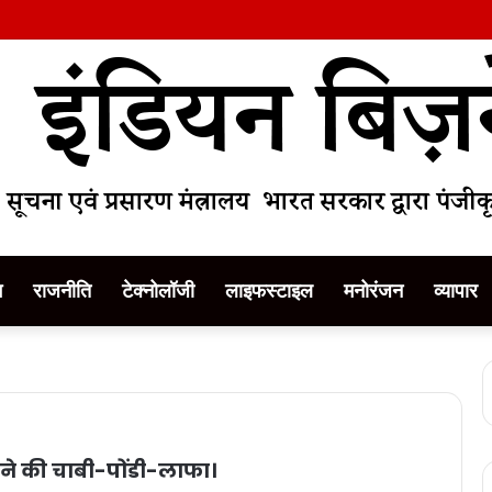
म
राजनीति
टेक्नोलॉजी
लाइफस्टाइल
मनोरंजन
व्यापार
े की चाबी-पोंडी-लाफा।