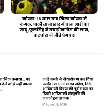
कोरबा : 15 साल बाद खिला कोरबा में
कमल, पाली तानाखार में चला आरी का
जादू ,फूलसिंह ने बचाई कांग्रेस की लाज,
कटघोरा में जीते प्रेमचंद।
, काबिल बनाया… पर
नन्हे बच्चों ने पौधारोपण कर दिया
ा देने कोई नहीं आया।
पर्यावरण संरक्षण का संदेश, विश्व
आदिवासी दिवस की पूर्व संध्या पर
026
दिखी आदिवासी संस्कृति की
मनमोहक झलक।
August 8, 2026