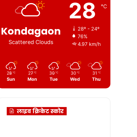
28
℃
Kondagaon
28º - 24º
76%
Scattered Clouds
4.97 km/h
28
27
30
30
31
℃
℃
℃
℃
℃
Sun
Mon
Tue
Wed
Thu
लाइव क्रिकेट स्कोर