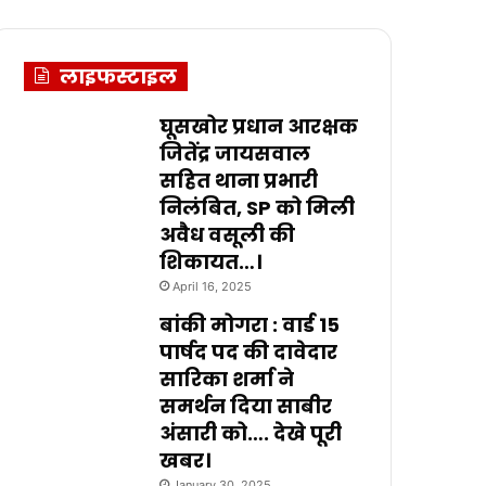
लाइफस्टाइल
घूसखोर प्रधान आरक्षक
जितेंद्र जायसवाल
सहित थाना प्रभारी
निलंबित, SP को मिली
अवैध वसूली की
शिकायत…।
April 16, 2025
बांकी मोगरा : वार्ड 15
पार्षद पद की दावेदार
सारिका शर्मा ने
समर्थन दिया साबीर
अंसारी को…. देखे पूरी
खबर।
January 30, 2025