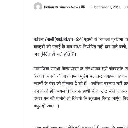
Send
Indian Business News
December 1, 2023
L
an
email
कोरबा /पाली(आई.बी.एन -24)
ग्रामों से निकली प्रतिभा क
बारहवीं की पढ़ाई के बाद लक्ष्य निर्धारित नहीं कर पाते ब
अब कुंठित हो चले होते हैं।
सामाजिक संस्था विश्वाधारम के संस्थापक श्री चंद्रकांत साह
“आपके सपनों की राह”नमक मुहिम चलाकर जगह-जगह दसवीं एव
सपनों के पंख को हौसला दे रहे हैं। प्रतिभा प्रलाप नहीं
तय करने होंगे,जंगल में जिराफ हाथी चीता ऊंट जैसे जानवर ह
हमेशा मन की मानोगे तो जिंदगी के सुरताल बिगड़ जाएंगे, वि
मधुर हो जाएगा।
उक्त बातें आज हायर सेकेंडरी स्कूल पोड़ी-लाफा के बच्चों के