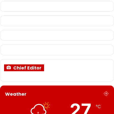
Chief Editor
Weather
27
℃