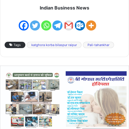
Indian Business News
Tags
katghora korba bilaspur raipur
Pali-tahankhar